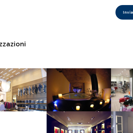
zzazioni
alvin Klein Store
Centro Benessere Cernobbio
Ne
VEDI DETTAGLI
VEDI DETTAGLI
VE
Negozio Ungaro Leccio
Res