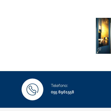
Showro
Telefono:
055 8961558