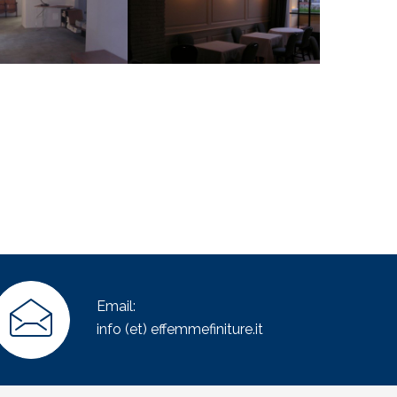
DI DETTAGLI
VEDI DETTAGLI
Email:
info (et) effemmefiniture.it