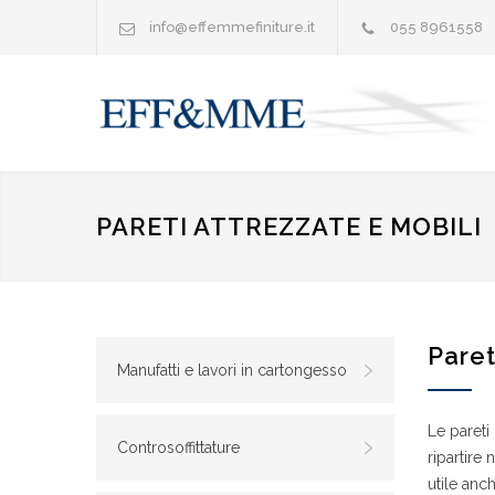
info@effemmefiniture.it
055 8961558
PARETI ATTREZZATE E MOBILI
Paret
Manufatti e lavori in cartongesso
Le pareti 
Controsoffittature
ripartire
utile anc