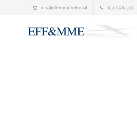
info@effemmefiniture.it
055 8961558