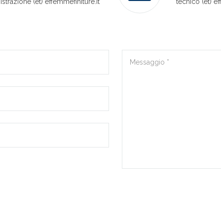
strazione (et) effemmefiniture.it
tecnico (et) ef