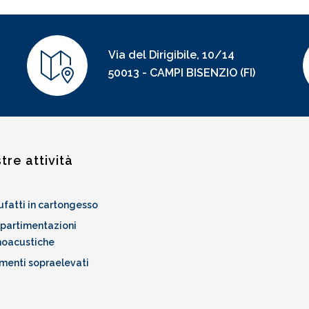
Via del Dirigibile, 10/14
50013 - CAMPI BISENZIO (FI)
tre attività
fatti in cartongesso
artimentazioni
moacustiche
menti sopraelevati