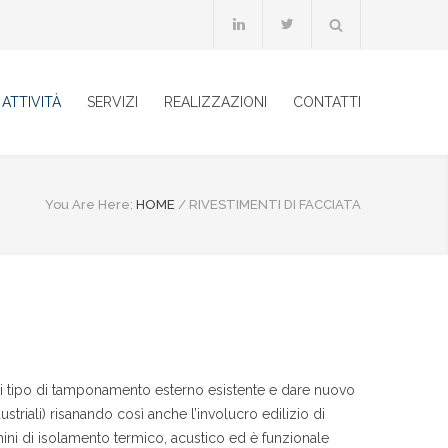
ATTIVITÀ
SERVIZI
REALIZZAZIONI
CONTATTI
You Are Here:
HOME
/
RIVESTIMENTI DI FACCIATA
ogni tipo di tamponamento esterno esistente e dare nuovo
ustriali) risanando così anche l’involucro edilizio di
rmini di isolamento termico, acustico ed è funzionale