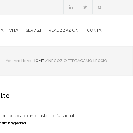
ATTIVITÀ
SERVIZI
REALIZZAZIONI
CONTATTI
You Are Here:
HOME
/
NEGOZIO FERRAGAMO LECCIO
tto
di Leccio abbiamo installato funzionali
n cartongesso
.