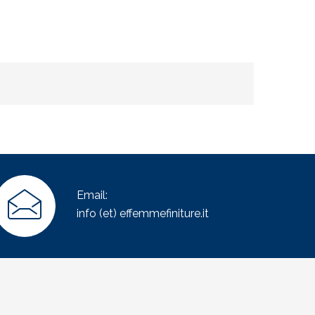
Email:
info (et) effemmefiniture.it