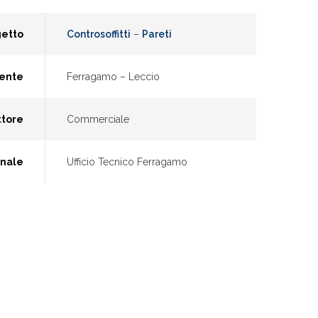
getto
Controsoffitti
–
Pareti
ente
Ferragamo – Leccio
ttore
Commerciale
onale
Ufficio Tecnico Ferragamo