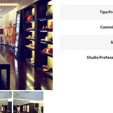
Tipo P
Commi
S
Studio Profes