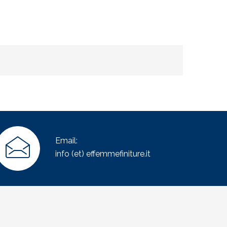
Email:
info (et) effemmefiniture.it