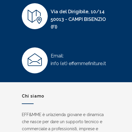
Via del Dirigibile, 10/14
50013 - CAMPI BISENZIO
(FI)
Email:
info (et) effemmefiniture.it
Chi siamo
EFF&MME è un’azienda giovane e dinamica
che nasce per dare un supporto tecnico e
commerciale a professionisti, imprese e