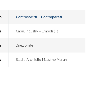
o
Controsoffitti
–
Contropareti
e
Cabel Industry – Empoli (FI)
e
Direzionale
e
Studio Architetto Massimo Mariani