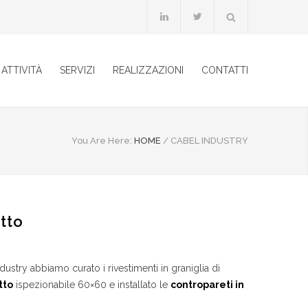
ATTIVITÀ
SERVIZI
REALIZZAZIONI
CONTATTI
You Are Here:
HOME
/
CABEL INDUSTRY
tto
ustry abbiamo curato i rivestimenti in graniglia di
tto
ispezionabile 60×60 e installato le
contropareti in