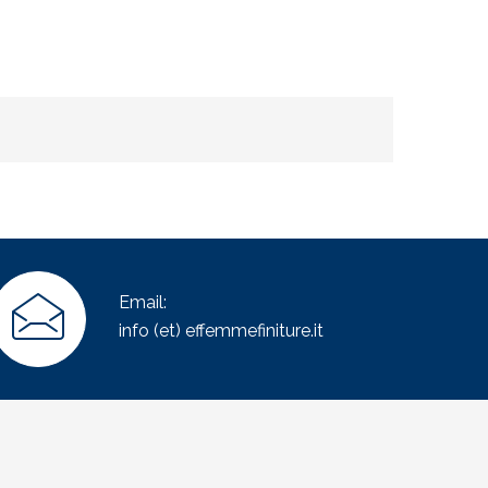
Email:
info (et) effemmefiniture.it